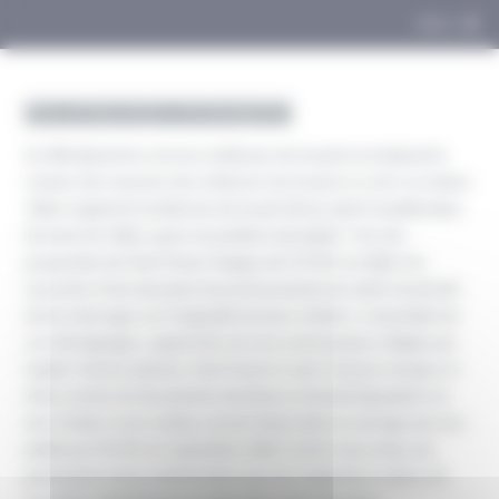
Panneau de gestion des cookies
MENU
Les 80 ans de
la médecine du travail
En officialisant les services médicaux du travail et en balisant le
contour des missions des médecins du travail, la Loi du 11 octobre
1946 a organisé la médecine du travail. 80 ans après la publication
du texte de 1946, à quoi ressemble la discipline ? Sur une
proposition de Paul Frimat, l’équipe de l’ISTNF est allée à la
rencontre d’une douzaine de professionnels de santé-travail afin
de les interroger sur l’originalité de leurs métiers. L'ensemble de
ces témoignages, augmentés de trois avant-propos rédigés par
Sophie Fantoni-Quinton, Paul Frimat et Jean-François Verquin, et
d'une somme de documents d'archives et de photographies en
noir et blanc et en couleur, seront réunis dans un ouvrage qui sera
publié par l'ISTNF en septembre 2026. Ce livre sera remis aux
participants d'une manifestation qui sera organisée à Lille le 20