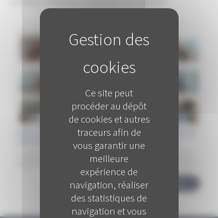
novembre 2026 (bloquez la date dans votre agenda !).
vendredi 22 mai 2026
Ce site peut
procéder au dépôt
de cookies et autres
traceurs afin de
Eviter toute altération de la santé des travailleurs du
fait de leur travail
vous garantir une
La santé-travail dans les Hauts-de-France, 80 ans après la loi du 11
meilleure
octobre 1946 relative à l’organisation des services médicaux du travail.
expérience de
navigation, réaliser
LIRE LA SUITE
des statistiques de
navigation et vous