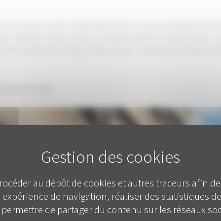
e à la Carsat il y a 22 ans. J’ai été embauchée au service de traitement des donn
 que contrôleuse retraite. En 2016, une mission nationale se mettait en place : 
et les salariés dans la mise en œuvre du C3P - Compte personnel de prévention
ec Florence Abranel
procéder au dépôt de cookies et autres traceurs afin de
 expérience de navigation, réaliser des statistiques de
 permettre de partager du contenu sur les réseaux soc