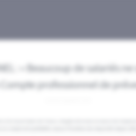
L : « Beaucoup de salariés ne 
 Compte professionnel de préve
mardi 02 septembre 2025
ice à la Carsat Hauts-de-France, chargée de la mise en œuvre du Compte 
ise en compte de la pénibilité, expose l’évolution des dispositifs depuis 2