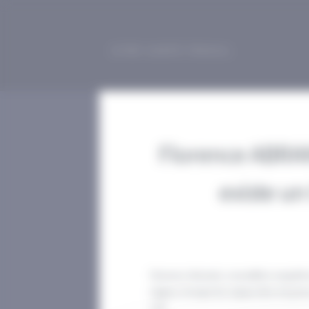
Panneau de gestion des cookies
ISTNF SANTÉ-TRAVAIL
Florence ABRANE
existe un
Florence Abranel, conseillère enquêtr
région, évoque les enjeux liés à la pr
C2P.