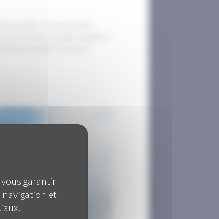
ées sociales. J’ai ensuite rejoint
on recherchait des conseillers enquêteurs
 de la pénibilité. J'ai postulé."
 vous garantir
 navigation et
iaux.