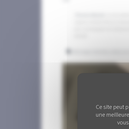
"
Florence Abranel.
Je suis entré
l'agence retraite d'Arras en tant
pour accompagner les entreprises 
(extrait)
Téléchargez l'entretien réalisé av
Ce site peut 
une meilleure
vous