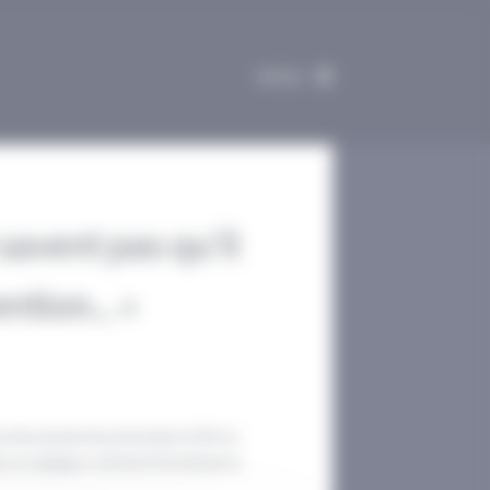
MENU
savent pas qu’il
ntion... »
professionnel de prévention (C2P) en
016, et explique comment fonctionne le